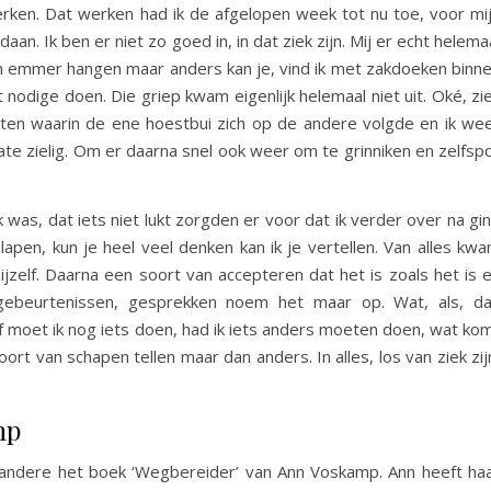
erken. Dat werken had ik de afgelopen week tot nu toe, voor mi
aan. Ik ben er niet zo goed in, in dat ziek zijn. Mij er echt helema
en emmer hangen maar anders kan je, vind ik met zakdoeken binn
odige doen. Die griep kwam eigenlijk helemaal niet uit. Oké, zi
nachten waarin de ene hoestbui zich op de andere volgde en ik we
mate zielig. Om er daarna snel ook weer om te grinniken en zelfsp
 was, dat iets niet lukt zorgden er voor dat ik verder over na gi
lapen, kun je heel veel denken kan ik je vertellen. Van alles kw
zelf. Daarna een soort van accepteren dat het is zoals het is 
gebeurtenissen, gesprekken noem het maar op. Wat, als, d
 of moet ik nog iets doen, had ik iets anders moeten doen, wat ko
Soort van schapen tellen maar dan anders. In alles, los van ziek zij
mp
andere het boek ‘Wegbereider’ van Ann Voskamp. Ann heeft ha