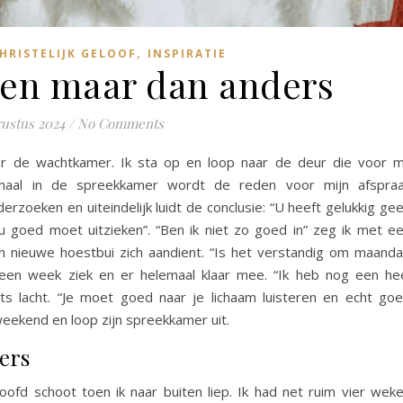
,
HRISTELIJK GELOOF
INSPIRATIE
len maar dan anders
gustus 2024
/
No Comments
oor de wachtkamer. Ik sta op en loop naar de deur die voor m
aal in de spreekkamer wordt de reden voor mijn afspra
rzoeken en uiteindelijk luidt de conclusie: “U heeft gelukkig ge
u goed moet uitzieken”. “Ben ik niet zo goed in” zeg ik met e
en nieuwe hoestbui zich aandient. “Is het verstandig om maand
 een week ziek en er helemaal klaar mee. “Ik heb nog een he
rts lacht. “Je moet goed naar je lichaam luisteren en echt go
 weekend en loop zijn spreekkamer uit.
ers
fd schoot toen ik naar buiten liep. Ik had net ruim vier wek