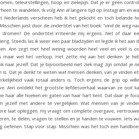
omen, teleurstellingen, hoop en zielepijn. Dat je er geen contro
rheen te wandelen. Ik volg Ann al langere tijd op Instagram en w
het Nederlands verscheen heb ik het gekocht en toch belande h
Misschien juist door de ondertitel van het boek: “vind de weg na
 dromen? De ondertitel irriteerde mij ergens. Net of daar e
rig. Steeds las ik weer een paar bladzijden en legde ik het aan 
en. Ann zegt met heel weinig woorden heel veel en veel is o
s maar wel het verloop. Het zette mij aan het denken. Je he
 naar jezelf. Dat je bijvoorbeeld niet ziek mag zijn omdat je n
 is. Dat je denkt te weten wat mensen denken, van je vinden et
rkelijkheid vaak totaal anders is. Toch ergens de grip op will
e. Ann ontdekt het grootste liefdesverhaal waarvan ze ooit k
e haar alle hoeken en gaten van haar hart kent. Dat daar je foc
m jezelf met andere te vergelijken. Wat mensen van je vinde
dere laat opleggen. Hij vraagt om complete overgave, vertrouw
eren, te delen, vragen te stellen en je handen te vouwen. Iets w
 oefenen. Stap voor stap. Misschien was het toch een handboe