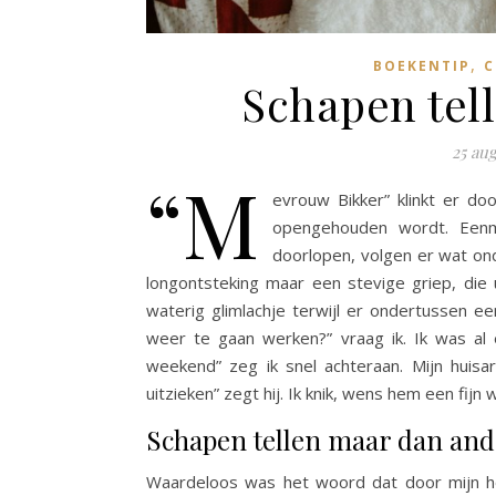
,
BOEKENTIP
C
Schapen tel
25 au
“M
evrouw Bikker” klinkt er d
opengehouden wordt. Eenm
doorlopen, volgen er wat onde
longontsteking maar een stevige griep, die 
waterig glimlachje terwijl er ondertussen e
weer te gaan werken?” vraag ik. Ik was al
weekend” zeg ik snel achteraan. Mijn huisa
uitzieken” zegt hij. Ik knik, wens hem een fijn
Schapen tellen maar dan and
Waardeloos was het woord dat door mijn hoo