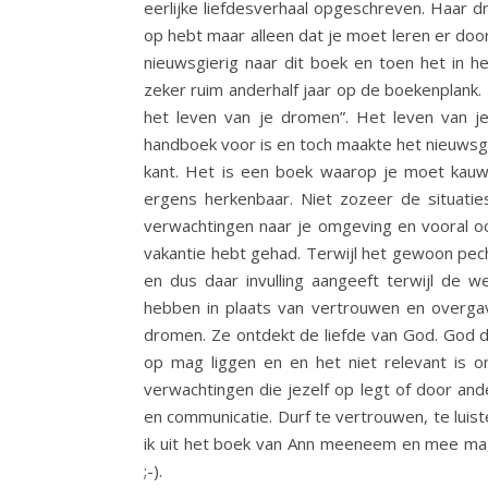
eerlijke liefdesverhaal opgeschreven. Haar dr
op hebt maar alleen dat je moet leren er doo
nieuwsgierig naar dit boek en toen het in 
zeker ruim anderhalf jaar op de boekenplank. 
het leven van je dromen”. Het leven van je
handboek voor is en toch maakte het nieuwsgie
kant. Het is een boek waarop je moet kauw
ergens herkenbaar. Niet zozeer de situatie
verwachtingen naar je omgeving en vooral ook
vakantie hebt gehad. Terwijl het gewoon pech
en dus daar invulling aangeeft terwijl de we
hebben in plaats van vertrouwen en overgav
dromen. Ze ontdekt de liefde van God. God di
op mag liggen en en het niet relevant is o
verwachtingen die jezelf op legt of door an
en communicatie. Durf te vertrouwen, te luist
ik uit het boek van Ann meeneem en mee mag
;-).