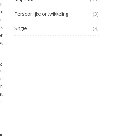
jn
al
Persoonlijke ontwikkeling
(3)
en
ek
Single
(9)
er
ot
ng
am
en
an
mt
n,
ar