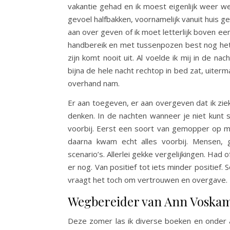
vakantie gehad en ik moest eigenlijk weer w
gevoel halfbakken, voornamelijk vanuit huis ged
aan over geven of ik moet letterlijk boven e
handbereik en met tussenpozen best nog het n
zijn komt nooit uit. Al voelde ik mij in de 
bijna de hele nacht rechtop in bed zat, uiter
overhand nam.
Er aan toegeven, er aan overgeven dat ik ziek
denken. In de nachten wanneer je niet kunt s
voorbij. Eerst een soort van gemopper op mij
daarna kwam echt alles voorbij. Mensen, 
scenario’s. Allerlei gekke vergelijkingen. Had
er nog. Van positief tot iets minder positief. 
vraagt het toch om vertrouwen en overgave.
Wegbereider van Ann Voska
Deze zomer las ik diverse boeken en onder 