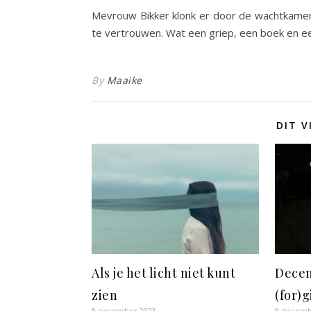
Mevrouw Bikker klonk er door de wachtkamer.
te vertrouwen. Wat een griep, een boek en ee
By
Maaike
DIT V
Als je het licht niet kunt
Decem
zien
(for)g
8 november 2023
9 decemb