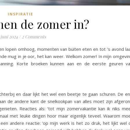
INSPIRATIE
en de zomer in?
 juni 2024
/
2 Comments
ren lopen omhoog, momenten van buiten eten en tot ’s avond la
de mug in je oor, het kan weer. Welkom zomer! In mijn omgevi
panning. Korte broeken kunnen aan en de eerste geuren v
terbij en daar lijkt het wel een beetje te gaan schuren. De e
an de andere kant de snelkookpan van alles moet zijn afgero
ieten. Reacties als: ’tot mijn zomervakantie kan ik niks me
lemaal met leuke dingen hoor maar eigenlijk teveel. Waarom mo
f een andere reactie: ‘op mijn werk is het zo druk, het lijkt wel 