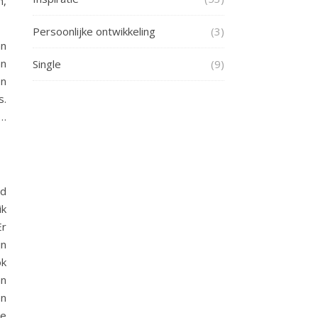
n,
Persoonlijke ontwikkeling
(3)
an
an
Single
(9)
en
s.
r…
nd
ik
Er
jn
ok
an
en
te