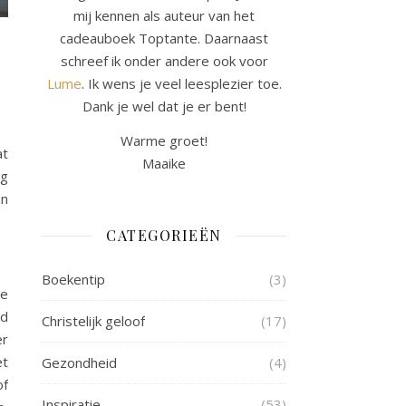
mij kennen als auteur van het
cadeauboek Toptante. Daarnaast
schreef ik onder andere ook voor
Lume
. Ik wens je veel leesplezier toe.
Dank je wel dat je er bent!
Warme groet!
at
Maaike
ng
an
CATEGORIEËN
Boekentip
(3)
ne
nd
Christelijk geloof
(17)
er
et
Gezondheid
(4)
of
Inspiratie
(53)