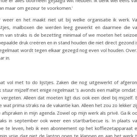
ntie er alles doorheen gejaagd wilt hebben. Ik denk wel eens va
 dan maar om gezeur te voorkomen.’
r weer en het maakt niet uit bij welke organisatie ik werk. V
ijstjes, mailboxen die werden leeg gewerkt en daarmee die v
m van straks is de bezetting minimaal of we moeten het seizo
paalde druk creëren en in stand houden die niet direct gezond i
 regelmaat wordt tegen elkaar gezegd nog even vol houden. Ove
r in.
at vol met to do lijstjes. Zaken die nog uitgewerkt of afgero
 stuur mijzelf met enige regelmaat ’s avonds een mailtje omdat 
rgeten. Alleen dat moeten ligt dus ook een deel bij mijzelf. 
e wat prima straks na de vakantie kan. Alleen het zou zo lekker zi
e afspraken in mijn agenda. Zowel op mijn werk als privé. Ga ik o
traks in september ook weer een startbarbecue is. In plaats v
e te leven, heb ik een abonnement op het koffiezetapparaat 
ijn vrije dag niet de laptop open te klappen en aan het werk 