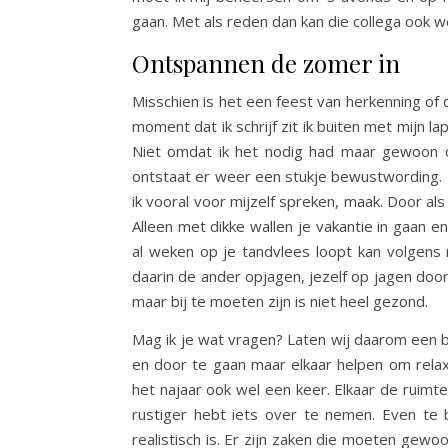
gaan. Met als reden dan kan die collega ook we
Ontspannen de zomer in
Misschien is het een feest van herkenning of d
moment dat ik schrijf zit ik buiten met mijn la
Niet omdat ik het nodig had maar gewoon om
ontstaat er weer een stukje bewustwording. D
ik vooral voor mijzelf spreken, maak. Door als
Alleen met dikke wallen je vakantie in gaan 
al weken op je tandvlees loopt kan volgens 
daarin de ander opjagen, jezelf op jagen doord
maar bij te moeten zijn is niet heel gezond.
Mag ik je wat vragen? Laten wij daarom een b
en door te gaan maar elkaar helpen om relaxt
het najaar ook wel een keer. Elkaar de ruimt
rustiger hebt iets over te nemen. Even te
realistisch is. Er zijn zaken die moeten gew