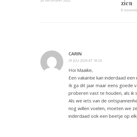
28 december 2022
zien
8 novemb
CARIN
29 JULI 2024 AT 18:26
Hoi Maaike,
Een vakantie kan inderdaad een m
Ik ga dit jaar maar eens goede
proberen vast te houden, als ik 
Als we iets van de ontspannenhe
nog willen voelen, moeten we ze
inderdaad ook een beetje op elka