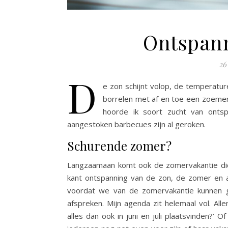
Ontspann
26
D
e zon schijnt volop, de temperatu
borrelen met af en toe een zoemen
hoorde ik soort zucht van onts
aangestoken barbecues zijn al geroken.
Schurende zomer?
Langzaamaan komt ook de zomervakantie dich
kant ontspanning van de zon, de zomer en a
voordat we van de zomervakantie kunnen gen
afspreken. Mijn agenda zit helemaal vol. Al
alles dan ook in juni en juli plaatsvinden?’ O