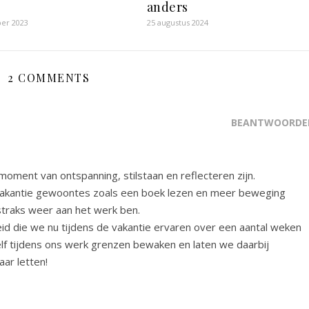
anders
er 2023
25 augustus 2024
2 COMMENTS
BEANTWOORDE
oment van ontspanning, stilstaan en reflecteren zijn.
 vakantie gewoontes zoals een boek lezen en meer beweging
straks weer aan het werk ben.
id die we nu tijdens de vakantie ervaren over een aantal weken
lf tijdens ons werk grenzen bewaken en laten we daarbij
ar letten!