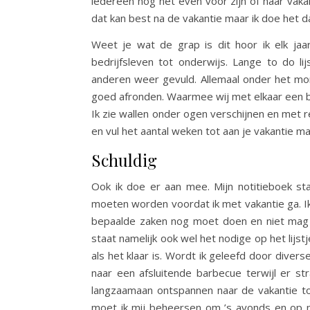
iedereen nog net even voor zijn of haar vaka
dat kan best na de vakantie maar ik doe het
Weet je wat de grap is dit hoor ik elk jaa
bedrijfsleven tot onderwijs. Lange to do l
anderen weer gevuld. Allemaal onder het mo
goed afronden. Waarmee wij met elkaar een be
Ik zie wallen onder ogen verschijnen en met
en vul het aantal weken tot aan je vakantie maa
Schuldig
Ook ik doe er aan mee. Mijn notitieboek sta
moeten worden voordat ik met vakantie ga. Ik
bepaalde zaken nog moet doen en niet mag ve
staat namelijk ook wel het nodige op het lijstj
als het klaar is. Wordt ik geleefd door divers
naar een afsluitende barbecue terwijl er s
langzaamaan ontspannen naar de vakantie to
moet ik mij beheersen om ’s avonds en op m