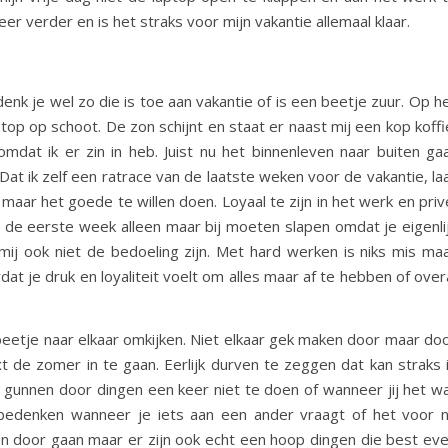
er verder en is het straks voor mijn vakantie allemaal klaar.
enk je wel zo die is toe aan vakantie of is een beetje zuur. Op h
ptop op schoot. De zon schijnt en staat er naast mij een kop koffi
dat ik er zin in heb. Juist nu het binnenleven naar buiten ga
at ik zelf een ratrace van de laatste weken voor de vakantie, la
 maar het goede te willen doen. Loyaal te zijn in het werk en priv
en de eerste week alleen maar bij moeten slapen omdat je eigenli
mij ook niet de bedoeling zijn. Met hard werken is niks mis ma
at je druk en loyaliteit voelt om alles maar af te hebben of over
eetje naar elkaar omkijken. Niet elkaar gek maken door maar do
 de zomer in te gaan. Eerlijk durven te zeggen dat kan straks 
e gunnen door dingen een keer niet te doen of wanneer jij het w
 bedenken wanneer je iets aan een ander vraagt of het voor 
oon door gaan maar er zijn ook echt een hoop dingen die best ev