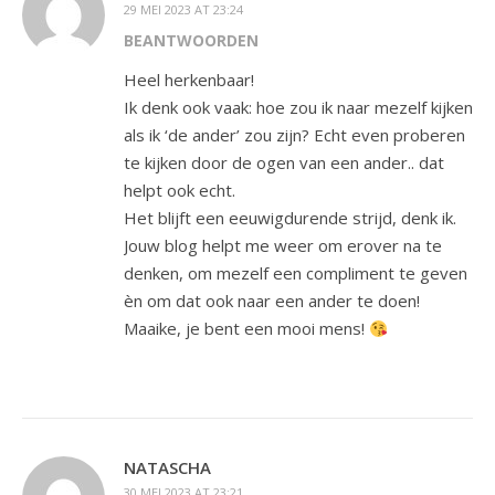
29 MEI 2023 AT 23:24
BEANTWOORDEN
Heel herkenbaar!
Ik denk ook vaak: hoe zou ik naar mezelf kijken
als ik ‘de ander’ zou zijn? Echt even proberen
te kijken door de ogen van een ander.. dat
helpt ook echt.
Het blijft een eeuwigdurende strijd, denk ik.
Jouw blog helpt me weer om erover na te
denken, om mezelf een compliment te geven
èn om dat ook naar een ander te doen!
Maaike, je bent een mooi mens!
NATASCHA
30 MEI 2023 AT 23:21