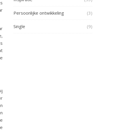
es
ar
Persoonlijke ontwikkeling
(3)
Single
(9)
ar
e,
es
at
de
ij
er
en
en
te
te