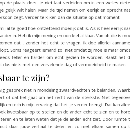
op de plaats doet. Je niet laat verleiden om in een welles niet
e gelijk wilt halen. Maar de tijd nemen om eerlijk en oprecht na
ersoon zegt. Verder te kijken dan de situatie op dat moment.
mij al te goed hoe ontzettend moeilijk dat is. Als ik heel eerlijk na
e ander in. Heb ik mijn mening en oordeel al klaar. Van oh die is mo
 komen dat… zonder het echt te vragen. Ik doe allerlei aannam
klopt. Soms reageert iemand zo, niet omdat zij moe is maar omd
teeds feller en harder om echt gezien te worden. Raakt het 
et dus niets met een vervelende dag of vermoeidheid te maken.
baar te zijn?
tevig gesprek niet in mondeling zwaardvechten te belanden. Waarb
ert of dat het gaat om het recht van de sterkste. Niet tegenov
lijk en toch is mijn ervaring dat het je verder brengt. Dat kan alle
je ook kwetsbaar op te stellen en de ander echt te zien en te hor
isteren en te laten weten dat je de ander echt ziet. Door ruimte 
nuit daar jouw verhaal te delen en zo met elkaar samen op 