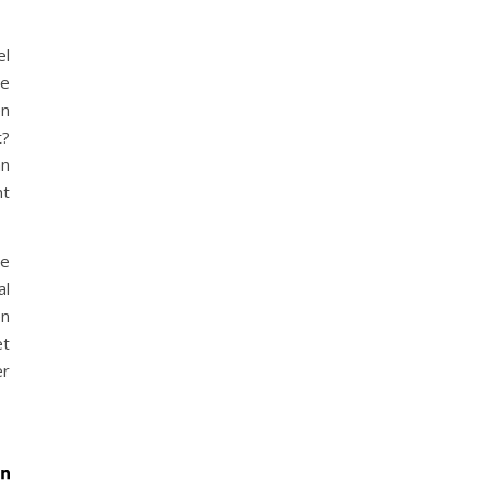
el
te
en
t?
an
ht
ie
al
en
et
er