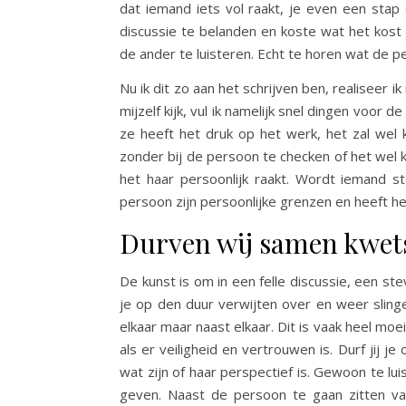
dat iemand iets vol raakt, je even een stap 
discussie te belanden en koste wat het kost j
de ander te luisteren. Echt te horen wat de p
Nu ik dit zo aan het schrijven ben, realiseer ik 
mijzelf kijk, vul ik namelijk snel dingen voor d
ze heeft het druk op het werk, het zal wel
zonder bij de persoon te checken of het wel 
het haar persoonlijk raakt. Wordt iemand s
persoon zijn persoonlijke grenzen en heeft h
Durven wij samen kwets
De kunst is om in een felle discussie, een s
je op den duur verwijten over en weer sling
elkaar maar naast elkaar. Dit is vaak heel moei
als er veiligheid en vertrouwen is. Durf jij 
wat zijn of haar perspectief is. Gewoon te lu
geven. Naast de persoon te gaan zitten va