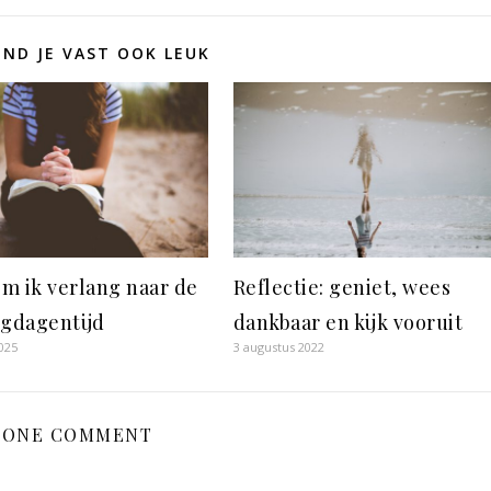
IND JE VAST OOK LEUK
m ik verlang naar de
Reflectie: geniet, wees
igdagentijd
dankbaar en kijk vooruit
025
3 augustus 2022
ONE COMMENT