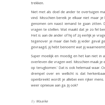
trekken.
Niet met als doel de ander te overtuigen ma
vind. Misschien bereik je elkaar niet maar j
genomen om naast iemand te gaan zitten. D
vragen te stellen. Wat maakt dat je zo fel be
Het is aan de ander of hij of zij eerlijk je vr
tegenover je maar dan heb jij ieder geval 
gevraagd, jij hebt benoemt wat jij waarneemt
Super moeilijk en moedig en het kan niet in 
overleven die vragen wel. Misschien maak je e
op terugkomen.’ Dat is ook helemaal waar. Oo
drempel over en wellicht is dat herkenbaar
openbreekt wordt je allebei een rijker mens. 
weer opnieuw aan ga. Jij ook?
By
Maaike