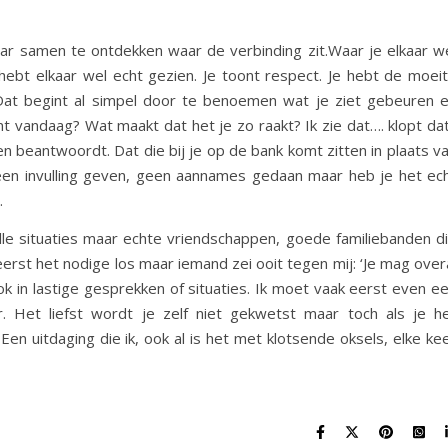
ar samen te ontdekken waar de verbinding zit.Waar je elkaar w
e hebt elkaar wel echt gezien. Je toont respect. Je hebt de moei
at begint al simpel door te benoemen wat je ziet gebeuren 
nt vandaag? Wat maakt dat het je zo raakt? Ik zie dat…. klopt da
agen beantwoordt. Dat die bij je op de bank komt zitten in plaats v
geen invulling geven, geen aannames gedaan maar heb je het ec
.
alle situaties maar echte vriendschappen, goede familiebanden d
erst het nodige los maar iemand zei ooit tegen mij: ‘Je mag over
k in lastige gesprekken of situaties. Ik moet vaak eerst even e
. Het liefst wordt je zelf niet gekwetst maar toch als je h
Een uitdaging die ik, ook al is het met klotsende oksels, elke ke