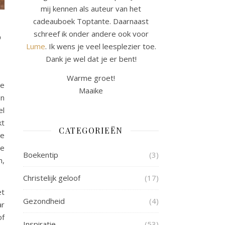
mij kennen als auteur van het
cadeauboek Toptante. Daarnaast
?
schreef ik onder andere ook voor
Lume
. Ik wens je veel leesplezier toe.
Dank je wel dat je er bent!
Warme groet!
te
Maaike
en
el
kt
CATEGORIEËN
ie
de
Boekentip
(3)
n,
Christelijk geloof
(17)
et
Gezondheid
(4)
ar
of
Inspiratie
(53)