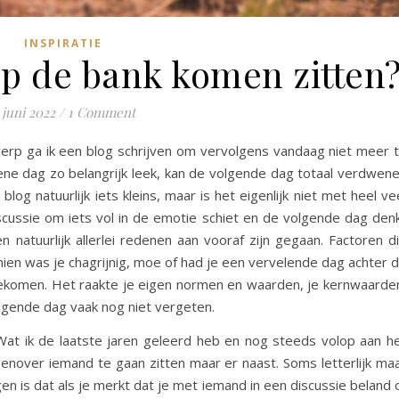
INSPIRATIE
op de bank komen zitten
 juni 2022
/
1 Comment
rwerp ga ik een blog schrijven om vervolgens vandaag niet meer 
ne dag zo belangrijk leek, kan de volgende dag totaal verdwen
log natuurlijk iets kleins, maar is het eigenlijk niet met heel ve
iscussie om iets vol in de emotie schiet en de volgende dag den
atuurlijk allerlei redenen aan vooraf zijn gegaan. Factoren d
hien was je chagrijnig, moe of had je een vervelende dag achter 
 gekomen. Het raakte je eigen normen en waarden, je kernwaarde
volgende dag vaak nog niet vergeten.
 Wat ik de laatste jaren geleerd heb en nog steeds volop aan h
genover iemand te gaan zitten maar er naast. Soms letterlijk ma
en is dat als je merkt dat je met iemand in een discussie beland 